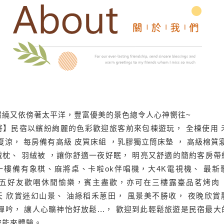
環繞又依傍著太平洋，豐富優美的景色總令人心神嚮往~
將】民宿以繽紛絢麗的色彩歡迎旅客前來包棟遊玩， 全棟使用 
夏涼， 每房備有高級 皮質床組 ，乳膠獨立筒床墊 ， 高級棉質
絨枕、 羽絨被 ，讓你舒適一夜好眠， 明亮又舒適的簡約客房帶
一樓備有象棋、麻將桌、卡啦ok伴唱機，大4K電視機、 最新
三五好友歡唱休閒愉樂，賓主盡歡，亦可在三樓露臺品茗烤肉
天 欣賞迷幻山景、 油綠稻禾蔥田， 風景美不勝收， 夜晚欣賞
蟬吟， 讓人心曠神怡好放鬆...， 歡迎到此輕鬆旅遊是民宿最
您能來體驗。