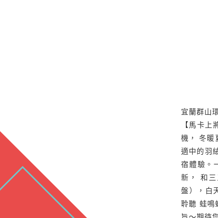
宜蘭群山
【馬卡上
機， 冬暖
適中的羽
宿體驗。
新， 和
盤），白
聆聽 蛙鳴
旨～期待