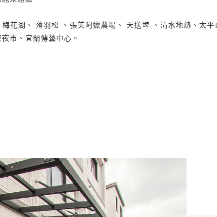
梅花湖、 落羽松 、張美阿嬤農場、 天送埤 、清水地熱、太
東夜市、宜蘭傳藝中心。