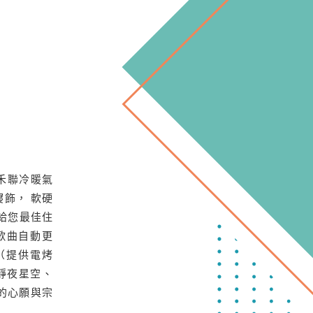
禾聯冷暖氣
寢飾， 軟硬
給您最佳住
歌曲自動更
（提供電烤
靜夜星空、
大的心願與宗